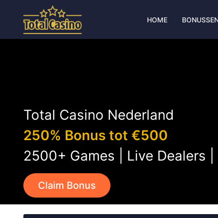
HOME
BONUSSE
Total Casino Nederland
250% Bonus tot €500
2500+ Games | Live Dealers |
Claim Bonus