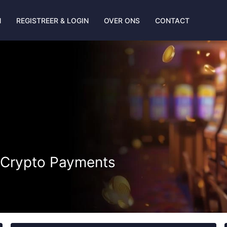
N
REGISTREER & LOGIN
OVER ONS
CONTACT
 Crypto Payments