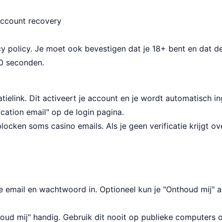
account recovery
 policy. Je moet ook bevestigen dat je 18+ bent en dat de i
30 seconden.
tielink. Dit activeert je account en je wordt automatisch i
ication email" op de login pagina.
ocken soms casino emails. Als je geen verificatie krijgt o
e email en wachtwoord in. Optioneel kun je "Onthoud mij" 
thoud mij" handig. Gebruik dit nooit op publieke computer