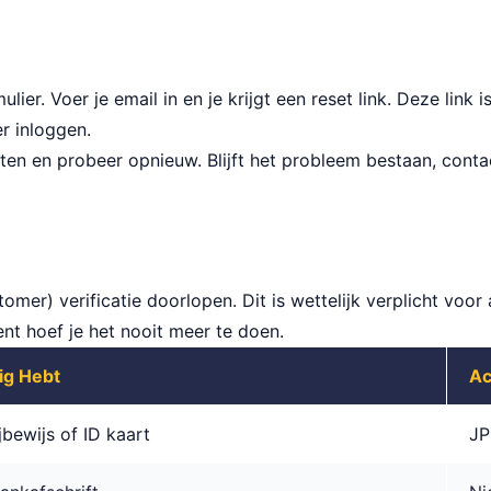
er. Voer je email in en je krijgt een reset link. Deze link i
r inloggen.
ten en probeer opnieuw. Blijft het probleem bestaan, conta
er) verificatie doorlopen. Dit is wettelijk verplicht voor 
ent hoef je het nooit meer te doen.
ig Hebt
Ac
jbewijs of ID kaart
JP