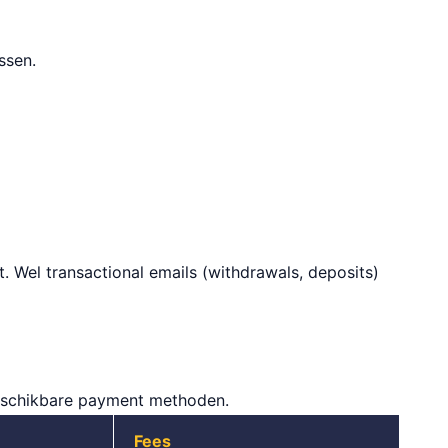
ssen.
. Wel transactional emails (withdrawals, deposits)
e beschikbare payment methoden.
Fees