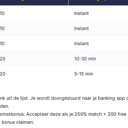
10
Instant
10
Instant
10
Instant
20
10-30 min
20
5-15 min
nk uit de lijst. Je wordt doorgestuurd naar je banking app 
nden.
lkomstbonus. Accepteer deze als je 250% match + 200 free sp
e bonus claimen.